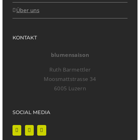
Über uns
KONTAKT
blumensaison
Ruth Barmettler
Moosmattstrasse 34
6005 Luzern
SOCIAL MEDIA